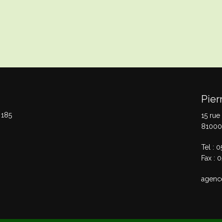
Pier
 185
15 rue
81000
Tel : 
Fax : 
agenc